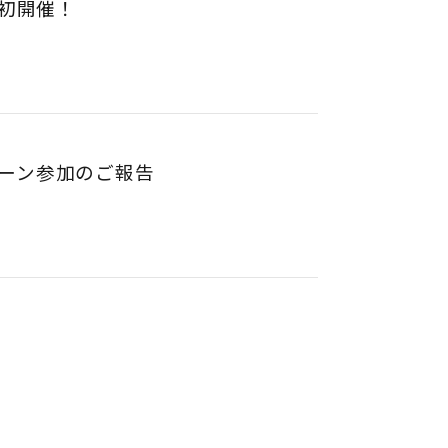
DAY初開催！
ャンペーン参加のご報告
4
5
6