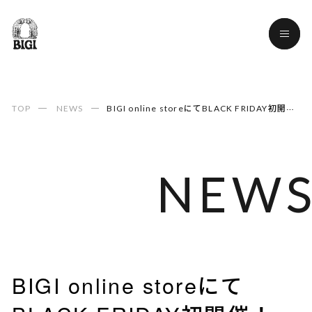
TOP
NEWS
BIGI online storeにてBLACK FRIDAY初開催！
NEW
NEW
BIGI online storeにて